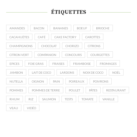
ÉTIQUETTES
AMANDES
BACON
BANANES
BOEUF
BRIOCHE
CACAHUÈTES
CAFÉ
CAKE FACTORY
CAROTTES
CHAMPIGNONS
CHOCOLAT
CHORIZO
CITRONS
CITRON VERT
COMPANION
CONCOURS
COURGETTES
EPICES
FOIE GRAS
FRAISES
FRAMBOISE
FROMAGES
JAMBON
LAIT DE COCO
LARDONS
NOIX DE COCO
NOËL
NUTELLA
OIGNON
PAIN
POIREAUX
POIVRONS
POMMES
POMMES DE TERRE
POULET
PÂTES
RESTAURANT
RHUM
RIZ
SAUMON
TESTS
TOMATE
VANILLE
VEAU
VIDÉO