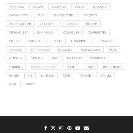
AMANDES
BACON
BANANES
BOEUF
BRIOCHE
CACAHUÈTES
CAFÉ
CAKE FACTORY
CAROTTES
CHAMPIGNONS
CHOCOLAT
CHORIZO
CITRONS
CITRON VERT
COMPANION
CONCOURS
COURGETTES
EPICES
FOIE GRAS
FRAISES
FRAMBOISE
FROMAGES
JAMBON
LAIT DE COCO
LARDONS
NOIX DE COCO
NOËL
NUTELLA
OIGNON
PAIN
POIREAUX
POIVRONS
POMMES
POMMES DE TERRE
POULET
PÂTES
RESTAURANT
RHUM
RIZ
SAUMON
TESTS
TOMATE
VANILLE
VEAU
VIDÉO