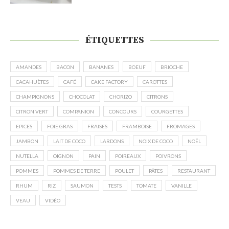
ÉTIQUETTES
AMANDES
BACON
BANANES
BOEUF
BRIOCHE
CACAHUÈTES
CAFÉ
CAKE FACTORY
CAROTTES
CHAMPIGNONS
CHOCOLAT
CHORIZO
CITRONS
CITRON VERT
COMPANION
CONCOURS
COURGETTES
EPICES
FOIE GRAS
FRAISES
FRAMBOISE
FROMAGES
JAMBON
LAIT DE COCO
LARDONS
NOIX DE COCO
NOËL
NUTELLA
OIGNON
PAIN
POIREAUX
POIVRONS
POMMES
POMMES DE TERRE
POULET
PÂTES
RESTAURANT
RHUM
RIZ
SAUMON
TESTS
TOMATE
VANILLE
VEAU
VIDÉO