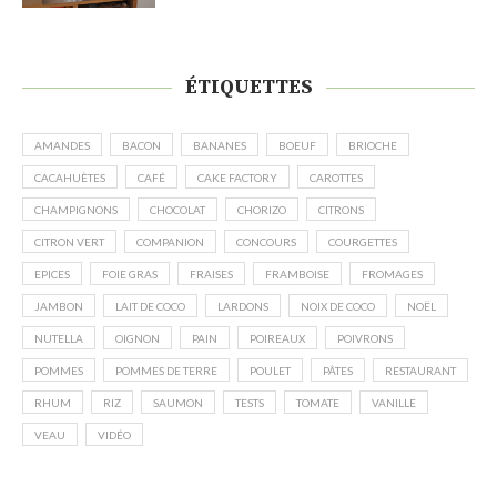
ÉTIQUETTES
AMANDES
BACON
BANANES
BOEUF
BRIOCHE
CACAHUÈTES
CAFÉ
CAKE FACTORY
CAROTTES
CHAMPIGNONS
CHOCOLAT
CHORIZO
CITRONS
CITRON VERT
COMPANION
CONCOURS
COURGETTES
EPICES
FOIE GRAS
FRAISES
FRAMBOISE
FROMAGES
JAMBON
LAIT DE COCO
LARDONS
NOIX DE COCO
NOËL
NUTELLA
OIGNON
PAIN
POIREAUX
POIVRONS
POMMES
POMMES DE TERRE
POULET
PÂTES
RESTAURANT
RHUM
RIZ
SAUMON
TESTS
TOMATE
VANILLE
VEAU
VIDÉO