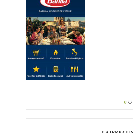
0
LAISSEZ U