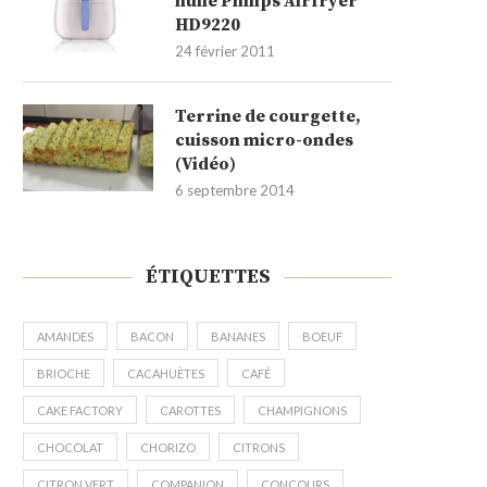
huile Philips Airfryer
HD9220
24 février 2011
Terrine de courgette,
cuisson micro-ondes
(Vidéo)
6 septembre 2014
ÉTIQUETTES
AMANDES
BACON
BANANES
BOEUF
BRIOCHE
CACAHUÈTES
CAFÉ
CAKE FACTORY
CAROTTES
CHAMPIGNONS
CHOCOLAT
CHORIZO
CITRONS
CITRON VERT
COMPANION
CONCOURS