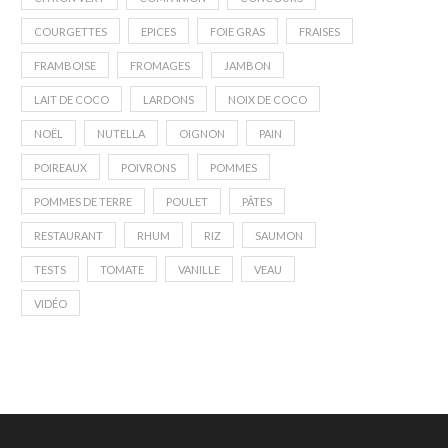
COURGETTES
EPICES
FOIE GRAS
FRAISES
FRAMBOISE
FROMAGES
JAMBON
LAIT DE COCO
LARDONS
NOIX DE COCO
NOËL
NUTELLA
OIGNON
PAIN
POIREAUX
POIVRONS
POMMES
POMMES DE TERRE
POULET
PÂTES
RESTAURANT
RHUM
RIZ
SAUMON
TESTS
TOMATE
VANILLE
VEAU
VIDÉO