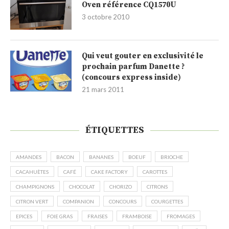
Oven référence CQ1570U
3 octobre 2010
Qui veut gouter en exclusivité le
prochain parfum Danette ?
(concours express inside)
21 mars 2011
ÉTIQUETTES
AMANDES
BACON
BANANES
BOEUF
BRIOCHE
CACAHUÈTES
CAFÉ
CAKE FACTORY
CAROTTES
CHAMPIGNONS
CHOCOLAT
CHORIZO
CITRONS
CITRON VERT
COMPANION
CONCOURS
COURGETTES
EPICES
FOIE GRAS
FRAISES
FRAMBOISE
FROMAGES