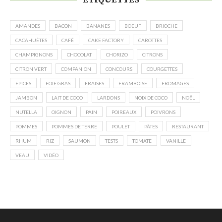
AMANDES
BACON
BANANES
BOEUF
BRIOCHE
CACAHUÈTES
CAFÉ
CAKE FACTORY
CAROTTES
CHAMPIGNONS
CHOCOLAT
CHORIZO
CITRONS
CITRON VERT
COMPANION
CONCOURS
COURGETTES
EPICES
FOIE GRAS
FRAISES
FRAMBOISE
FROMAGES
JAMBON
LAIT DE COCO
LARDONS
NOIX DE COCO
NOËL
NUTELLA
OIGNON
PAIN
POIREAUX
POIVRONS
POMMES
POMMES DE TERRE
POULET
PÂTES
RESTAURANT
RHUM
RIZ
SAUMON
TESTS
TOMATE
VANILLE
VEAU
VIDÉO