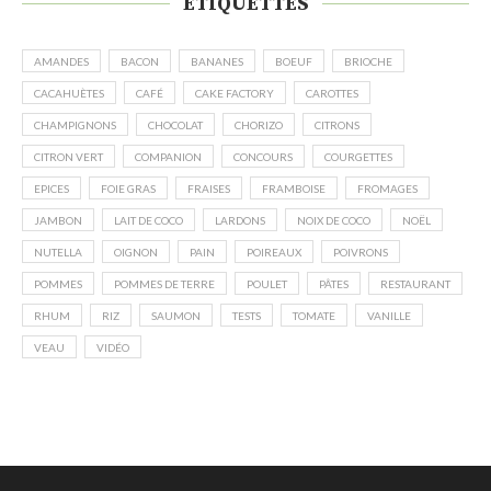
ÉTIQUETTES
AMANDES
BACON
BANANES
BOEUF
BRIOCHE
CACAHUÈTES
CAFÉ
CAKE FACTORY
CAROTTES
CHAMPIGNONS
CHOCOLAT
CHORIZO
CITRONS
CITRON VERT
COMPANION
CONCOURS
COURGETTES
EPICES
FOIE GRAS
FRAISES
FRAMBOISE
FROMAGES
JAMBON
LAIT DE COCO
LARDONS
NOIX DE COCO
NOËL
NUTELLA
OIGNON
PAIN
POIREAUX
POIVRONS
POMMES
POMMES DE TERRE
POULET
PÂTES
RESTAURANT
RHUM
RIZ
SAUMON
TESTS
TOMATE
VANILLE
VEAU
VIDÉO