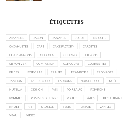
ÉTIQUETTES
AMANDES
BACON
BANANES
BOEUF
BRIOCHE
CACAHUÈTES
CAFÉ
CAKE FACTORY
CAROTTES
CHAMPIGNONS
CHOCOLAT
CHORIZO
CITRONS
CITRON VERT
COMPANION
CONCOURS
COURGETTES
EPICES
FOIE GRAS
FRAISES
FRAMBOISE
FROMAGES
JAMBON
LAIT DE COCO
LARDONS
NOIX DE COCO
NOËL
NUTELLA
OIGNON
PAIN
POIREAUX
POIVRONS
POMMES
POMMES DE TERRE
POULET
PÂTES
RESTAURANT
RHUM
RIZ
SAUMON
TESTS
TOMATE
VANILLE
VEAU
VIDÉO