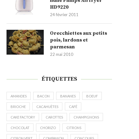
huile Philips Airfryer
HD9220
24 février 2011
Orecchiettes aux petits
pois, lardons et
parmesan
22 mai 2010
ÉTIQUETTES
AMANDES
BACON
BANANES
BOEUF
BRIOCHE
CACAHUÈTES
CAFÉ
CAKE FACTORY
CAROTTES
CHAMPIGNONS
CHOCOLAT
CHORIZO
CITRONS
CITRON VERT
COMPANION
CONCOURS