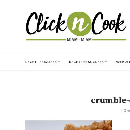
RECETTES SALÉES
RECETTES SUCRÉES
WEIGH
crumble-
20 n