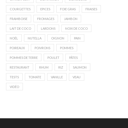
COURGETTES
EPICES
FOIE GRAS
FRAISES
FRAMBOISE
FROMAGES
JAMBON
LAIT DE COCO
LARDONS
NOIX DE COCO
NOËL
NUTELLA
OIGNON
PAIN
POIREAUX
POIVRONS
POMMES
POMMES DE TERRE
POULET
PÂTES
RESTAURANT
RHUM
RIZ
SAUMON
TESTS
TOMATE
VANILLE
VEAU
VIDÉO