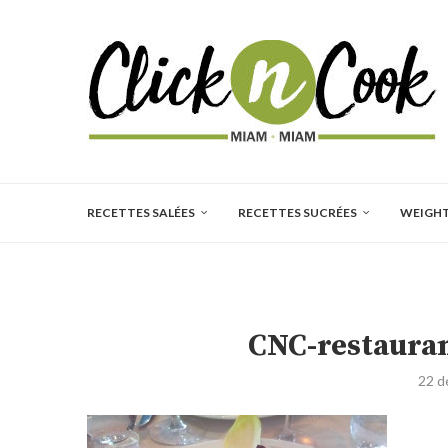
RECETTES SALÉES
RECETTES SUCRÉES
WEIGH
CNC-restauran
22 d