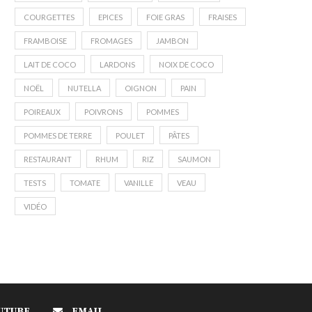
COURGETTES
EPICES
FOIE GRAS
FRAISES
FRAMBOISE
FROMAGES
JAMBON
LAIT DE COCO
LARDONS
NOIX DE COCO
NOËL
NUTELLA
OIGNON
PAIN
POIREAUX
POIVRONS
POMMES
POMMES DE TERRE
POULET
PÂTES
RESTAURANT
RHUM
RIZ
SAUMON
TESTS
TOMATE
VANILLE
VEAU
VIDÉO
UTUBE
EMAIL