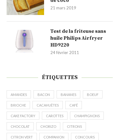
de coco
21 mars 2019
Test de la friteuse sans
huile Philips Airfryer
HD9220
24 février 2011
ÉTIQUETTES
AMANDES
BACON
BANANES
BOEUF
BRIOCHE
CACAHUÈTES
CAFÉ
CAKE FACTORY
CAROTTES
CHAMPIGNONS
CHOCOLAT
CHORIZO
CITRONS
CITRON VERT
COMPANION
CONCOURS