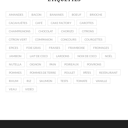
AMANDES
BACON
BANANES
BOEUF
BRIOCHE
CACAHUÈTES
CAFÉ
CAKE FACTORY
CAROTTES
CHAMPIGNONS
CHOCOLAT
CHORIZO
CITRONS
CITRON VERT
COMPANION
CONCOURS
COURGETTES
EPICES
FOIE GRAS
FRAISES
FRAMBOISE
FROMAGES
JAMBON
LAIT DE COCO
LARDONS
NOIX DE COCO
NOËL
NUTELLA
OIGNON
PAIN
POIREAUX
POIVRONS
POMMES
POMMES DE TERRE
POULET
PÂTES
RESTAURANT
RHUM
RIZ
SAUMON
TESTS
TOMATE
VANILLE
VEAU
VIDÉO