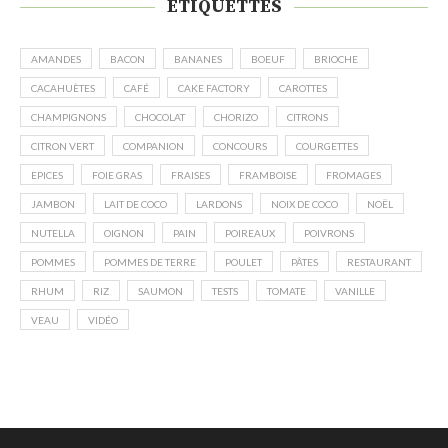
ÉTIQUETTES
AMANDES
BACON
BANANES
BOEUF
BRIOCHE
CACAHUÈTES
CAFÉ
CAKE FACTORY
CAROTTES
CHAMPIGNONS
CHOCOLAT
CHORIZO
CITRONS
CITRON VERT
COMPANION
CONCOURS
COURGETTES
EPICES
FOIE GRAS
FRAISES
FRAMBOISE
FROMAGES
JAMBON
LAIT DE COCO
LARDONS
NOIX DE COCO
NOËL
NUTELLA
OIGNON
PAIN
POIREAUX
POIVRONS
POMMES
POMMES DE TERRE
POULET
PÂTES
RESTAURANT
RHUM
RIZ
SAUMON
TESTS
TOMATE
VANILLE
VEAU
VIDÉO