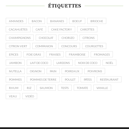
ÉTIQUETTES
AMANDES
BACON
BANANES
BOEUF
BRIOCHE
CACAHUÈTES
CAFÉ
CAKE FACTORY
CAROTTES
CHAMPIGNONS
CHOCOLAT
CHORIZO
CITRONS
CITRON VERT
COMPANION
CONCOURS
COURGETTES
EPICES
FOIE GRAS
FRAISES
FRAMBOISE
FROMAGES
JAMBON
LAIT DE COCO
LARDONS
NOIX DE COCO
NOËL
NUTELLA
OIGNON
PAIN
POIREAUX
POIVRONS
POMMES
POMMES DE TERRE
POULET
PÂTES
RESTAURANT
RHUM
RIZ
SAUMON
TESTS
TOMATE
VANILLE
VEAU
VIDÉO