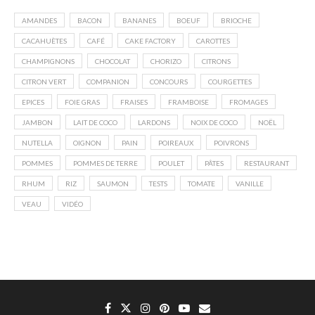
AMANDES
BACON
BANANES
BOEUF
BRIOCHE
CACAHUÈTES
CAFÉ
CAKE FACTORY
CAROTTES
CHAMPIGNONS
CHOCOLAT
CHORIZO
CITRONS
CITRON VERT
COMPANION
CONCOURS
COURGETTES
EPICES
FOIE GRAS
FRAISES
FRAMBOISE
FROMAGES
JAMBON
LAIT DE COCO
LARDONS
NOIX DE COCO
NOËL
NUTELLA
OIGNON
PAIN
POIREAUX
POIVRONS
POMMES
POMMES DE TERRE
POULET
PÂTES
RESTAURANT
RHUM
RIZ
SAUMON
TESTS
TOMATE
VANILLE
VEAU
VIDÉO