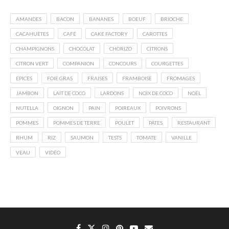
AMANDES
BACON
BANANES
BOEUF
BRIOCHE
CACAHUÈTES
CAFÉ
CAKE FACTORY
CAROTTES
CHAMPIGNONS
CHOCOLAT
CHORIZO
CITRONS
CITRON VERT
COMPANION
CONCOURS
COURGETTES
EPICES
FOIE GRAS
FRAISES
FRAMBOISE
FROMAGES
JAMBON
LAIT DE COCO
LARDONS
NOIX DE COCO
NOËL
NUTELLA
OIGNON
PAIN
POIREAUX
POIVRONS
POMMES
POMMES DE TERRE
POULET
PÂTES
RESTAURANT
RHUM
RIZ
SAUMON
TESTS
TOMATE
VANILLE
VEAU
VIDÉO