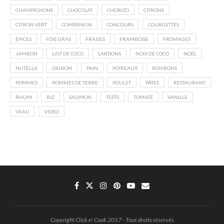
CHAMPIGNONS
CHOCOLAT
CHORIZO
CITRONS
CITRON VERT
COMPANION
CONCOURS
COURGETTES
EPICES
FOIE GRAS
FRAISES
FRAMBOISE
FROMAGES
JAMBON
LAIT DE COCO
LARDONS
NOIX DE COCO
NOËL
NUTELLA
OIGNON
PAIN
POIREAUX
POIVRONS
POMMES
POMMES DE TERRE
POULET
PÂTES
RESTAURANT
RHUM
RIZ
SAUMON
TESTS
TOMATE
VANILLE
VEAU
VIDÉO
Copyright Click n' Cook 2017 - Tous droits réservés