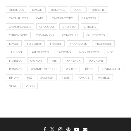
AMANDES
BACON
BANANES
BOEUF
BRIOCHE
CACAHUÈTES
CAFÉ
CAKE FACTORY
CAROTTES
CHAMPIGNONS
CHOCOLAT
CHORIZO
CITRONS
CITRON VERT
COMPANION
CONCOURS
COURGETTES
EPICES
FOIE GRAS
FRAISES
FRAMBOISE
FROMAGES
JAMBON
LAIT DE COCO
LARDONS
NOIX DE COCO
NOËL
NUTELLA
OIGNON
PAIN
POIREAUX
POIVRONS
POMMES
POMMES DE TERRE
POULET
PÂTES
RESTAURANT
RHUM
RIZ
SAUMON
TESTS
TOMATE
VANILLE
VEAU
VIDÉO