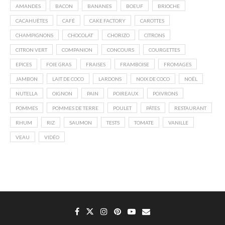
AMANDES
BACON
BANANES
BOEUF
BRIOCHE
CACAHUÈTES
CAFÉ
CAKE FACTORY
CAROTTES
CHAMPIGNONS
CHOCOLAT
CHORIZO
CITRONS
CITRON VERT
COMPANION
CONCOURS
COURGETTES
EPICES
FOIE GRAS
FRAISES
FRAMBOISE
FROMAGES
JAMBON
LAIT DE COCO
LARDONS
NOIX DE COCO
NOËL
NUTELLA
OIGNON
PAIN
POIREAUX
POIVRONS
POMMES
POMMES DE TERRE
POULET
PÂTES
RESTAURANT
RHUM
RIZ
SAUMON
TESTS
TOMATE
VANILLE
VEAU
VIDÉO