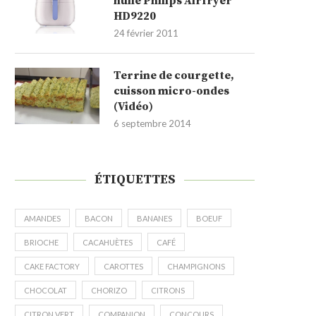
huile Philips Airfryer
HD9220
24 février 2011
Terrine de courgette,
cuisson micro-ondes
(Vidéo)
6 septembre 2014
ÉTIQUETTES
AMANDES
BACON
BANANES
BOEUF
BRIOCHE
CACAHUÈTES
CAFÉ
CAKE FACTORY
CAROTTES
CHAMPIGNONS
CHOCOLAT
CHORIZO
CITRONS
CITRON VERT
COMPANION
CONCOURS