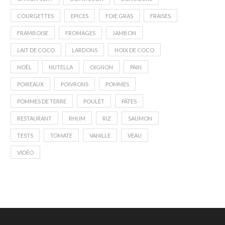
COURGETTES
EPICES
FOIE GRAS
FRAISES
FRAMBOISE
FROMAGES
JAMBON
LAIT DE COCO
LARDONS
NOIX DE COCO
NOËL
NUTELLA
OIGNON
PAIN
POIREAUX
POIVRONS
POMMES
POMMES DE TERRE
POULET
PÂTES
RESTAURANT
RHUM
RIZ
SAUMON
TESTS
TOMATE
VANILLE
VEAU
VIDÉO