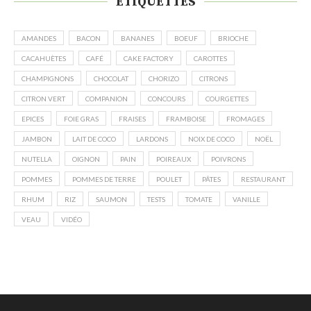
ÉTIQUETTES
AMANDES
BACON
BANANES
BOEUF
BRIOCHE
CACAHUÈTES
CAFÉ
CAKE FACTORY
CAROTTES
CHAMPIGNONS
CHOCOLAT
CHORIZO
CITRONS
CITRON VERT
COMPANION
CONCOURS
COURGETTES
EPICES
FOIE GRAS
FRAISES
FRAMBOISE
FROMAGES
JAMBON
LAIT DE COCO
LARDONS
NOIX DE COCO
NOËL
NUTELLA
OIGNON
PAIN
POIREAUX
POIVRONS
POMMES
POMMES DE TERRE
POULET
PÂTES
RESTAURANT
RHUM
RIZ
SAUMON
TESTS
TOMATE
VANILLE
VEAU
VIDÉO