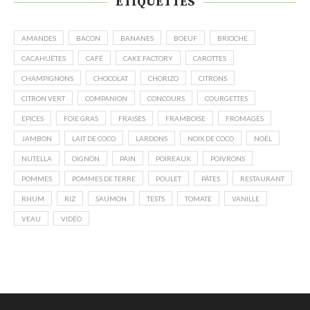
ÉTIQUETTES
AMANDES
BACON
BANANES
BOEUF
BRIOCHE
CACAHUÈTES
CAFÉ
CAKE FACTORY
CAROTTES
CHAMPIGNONS
CHOCOLAT
CHORIZO
CITRONS
CITRON VERT
COMPANION
CONCOURS
COURGETTES
EPICES
FOIE GRAS
FRAISES
FRAMBOISE
FROMAGES
JAMBON
LAIT DE COCO
LARDONS
NOIX DE COCO
NOËL
NUTELLA
OIGNON
PAIN
POIREAUX
POIVRONS
POMMES
POMMES DE TERRE
POULET
PÂTES
RESTAURANT
RHUM
RIZ
SAUMON
TESTS
TOMATE
VANILLE
VEAU
VIDÉO