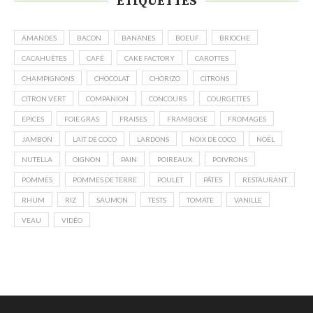
ÉTIQUETTES
AMANDES
BACON
BANANES
BOEUF
BRIOCHE
CACAHUÈTES
CAFÉ
CAKE FACTORY
CAROTTES
CHAMPIGNONS
CHOCOLAT
CHORIZO
CITRONS
CITRON VERT
COMPANION
CONCOURS
COURGETTES
EPICES
FOIE GRAS
FRAISES
FRAMBOISE
FROMAGES
JAMBON
LAIT DE COCO
LARDONS
NOIX DE COCO
NOËL
NUTELLA
OIGNON
PAIN
POIREAUX
POIVRONS
POMMES
POMMES DE TERRE
POULET
PÂTES
RESTAURANT
RHUM
RIZ
SAUMON
TESTS
TOMATE
VANILLE
VEAU
VIDÉO