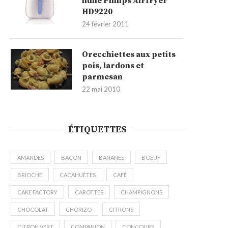
huile Philips Airfryer
HD9220
24 février 2011
Orecchiettes aux petits
pois, lardons et
parmesan
22 mai 2010
ÉTIQUETTES
AMANDES
BACON
BANANES
BOEUF
BRIOCHE
CACAHUÈTES
CAFÉ
CAKE FACTORY
CAROTTES
CHAMPIGNONS
CHOCOLAT
CHORIZO
CITRONS
CITRON VERT
COMPANION
CONCOURS