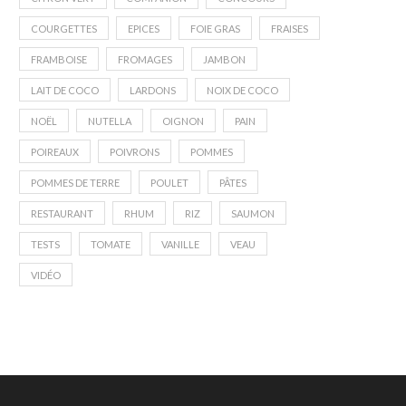
COURGETTES
EPICES
FOIE GRAS
FRAISES
FRAMBOISE
FROMAGES
JAMBON
LAIT DE COCO
LARDONS
NOIX DE COCO
NOËL
NUTELLA
OIGNON
PAIN
POIREAUX
POIVRONS
POMMES
POMMES DE TERRE
POULET
PÂTES
RESTAURANT
RHUM
RIZ
SAUMON
TESTS
TOMATE
VANILLE
VEAU
VIDÉO