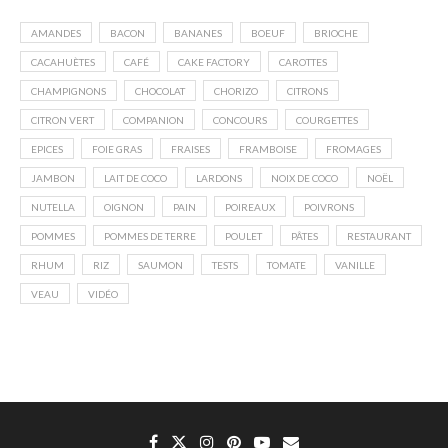
AMANDES
BACON
BANANES
BOEUF
BRIOCHE
CACAHUÈTES
CAFÉ
CAKE FACTORY
CAROTTES
CHAMPIGNONS
CHOCOLAT
CHORIZO
CITRONS
CITRON VERT
COMPANION
CONCOURS
COURGETTES
EPICES
FOIE GRAS
FRAISES
FRAMBOISE
FROMAGES
JAMBON
LAIT DE COCO
LARDONS
NOIX DE COCO
NOËL
NUTELLA
OIGNON
PAIN
POIREAUX
POIVRONS
POMMES
POMMES DE TERRE
POULET
PÂTES
RESTAURANT
RHUM
RIZ
SAUMON
TESTS
TOMATE
VANILLE
VEAU
VIDÉO