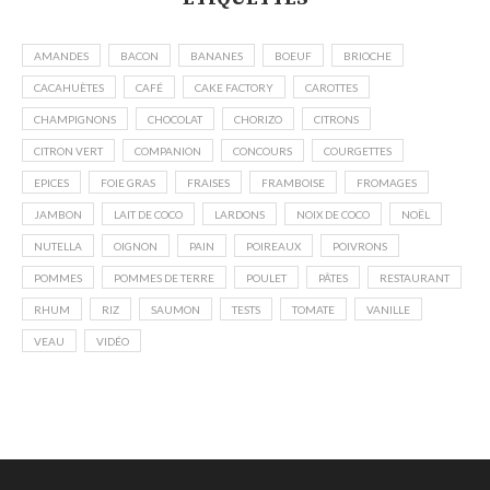
AMANDES
BACON
BANANES
BOEUF
BRIOCHE
CACAHUÈTES
CAFÉ
CAKE FACTORY
CAROTTES
CHAMPIGNONS
CHOCOLAT
CHORIZO
CITRONS
CITRON VERT
COMPANION
CONCOURS
COURGETTES
EPICES
FOIE GRAS
FRAISES
FRAMBOISE
FROMAGES
JAMBON
LAIT DE COCO
LARDONS
NOIX DE COCO
NOËL
NUTELLA
OIGNON
PAIN
POIREAUX
POIVRONS
POMMES
POMMES DE TERRE
POULET
PÂTES
RESTAURANT
RHUM
RIZ
SAUMON
TESTS
TOMATE
VANILLE
VEAU
VIDÉO