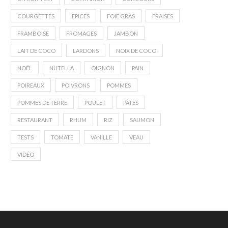
COURGETTES
EPICES
FOIE GRAS
FRAISES
FRAMBOISE
FROMAGES
JAMBON
LAIT DE COCO
LARDONS
NOIX DE COCO
NOËL
NUTELLA
OIGNON
PAIN
POIREAUX
POIVRONS
POMMES
POMMES DE TERRE
POULET
PÂTES
RESTAURANT
RHUM
RIZ
SAUMON
TESTS
TOMATE
VANILLE
VEAU
VIDÉO