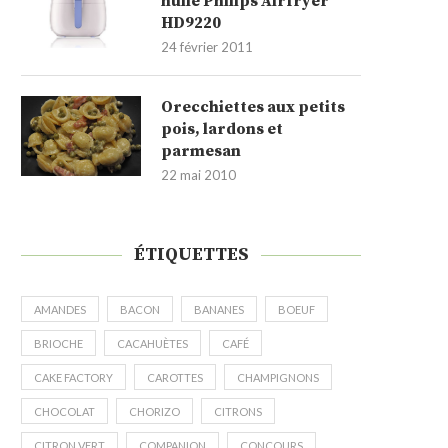
huile Philips Airfryer
HD9220
24 février 2011
Orecchiettes aux petits
pois, lardons et
parmesan
22 mai 2010
ÉTIQUETTES
AMANDES
BACON
BANANES
BOEUF
BRIOCHE
CACAHUÈTES
CAFÉ
CAKE FACTORY
CAROTTES
CHAMPIGNONS
CHOCOLAT
CHORIZO
CITRONS
CITRON VERT
COMPANION
CONCOURS