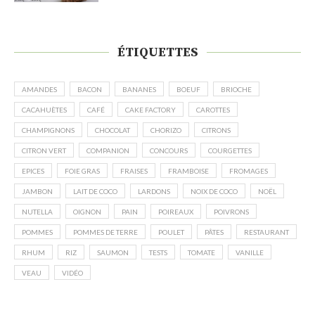
ÉTIQUETTES
AMANDES
BACON
BANANES
BOEUF
BRIOCHE
CACAHUÈTES
CAFÉ
CAKE FACTORY
CAROTTES
CHAMPIGNONS
CHOCOLAT
CHORIZO
CITRONS
CITRON VERT
COMPANION
CONCOURS
COURGETTES
EPICES
FOIE GRAS
FRAISES
FRAMBOISE
FROMAGES
JAMBON
LAIT DE COCO
LARDONS
NOIX DE COCO
NOËL
NUTELLA
OIGNON
PAIN
POIREAUX
POIVRONS
POMMES
POMMES DE TERRE
POULET
PÂTES
RESTAURANT
RHUM
RIZ
SAUMON
TESTS
TOMATE
VANILLE
VEAU
VIDÉO