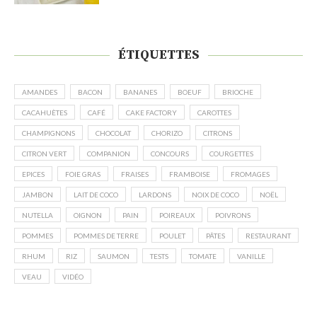
ÉTIQUETTES
AMANDES
BACON
BANANES
BOEUF
BRIOCHE
CACAHUÈTES
CAFÉ
CAKE FACTORY
CAROTTES
CHAMPIGNONS
CHOCOLAT
CHORIZO
CITRONS
CITRON VERT
COMPANION
CONCOURS
COURGETTES
EPICES
FOIE GRAS
FRAISES
FRAMBOISE
FROMAGES
JAMBON
LAIT DE COCO
LARDONS
NOIX DE COCO
NOËL
NUTELLA
OIGNON
PAIN
POIREAUX
POIVRONS
POMMES
POMMES DE TERRE
POULET
PÂTES
RESTAURANT
RHUM
RIZ
SAUMON
TESTS
TOMATE
VANILLE
VEAU
VIDÉO