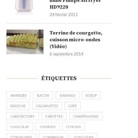
huile Philips Airfryer
HD9220
24 février 2011
Terrine de courgette,
cuisson micro-ondes
(Vidéo)
6 septembre 2014
ÉTIQUETTES
AMANDES
BACON
BANANES
BOEUF
BRIOCHE
CACAHUÈTES
CAFÉ
CAKE FACTORY
CAROTTES
CHAMPIGNONS
CHOCOLAT
CHORIZO
CITRONS
CITRON VERT
COMPANION
CONCOURS