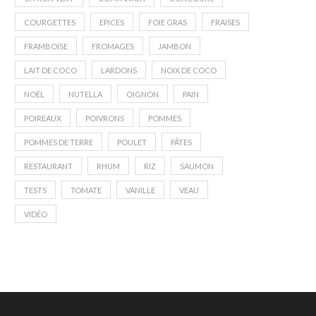
COURGETTES
EPICES
FOIE GRAS
FRAISES
FRAMBOISE
FROMAGES
JAMBON
LAIT DE COCO
LARDONS
NOIX DE COCO
NOËL
NUTELLA
OIGNON
PAIN
POIREAUX
POIVRONS
POMMES
POMMES DE TERRE
POULET
PÂTES
RESTAURANT
RHUM
RIZ
SAUMON
TESTS
TOMATE
VANILLE
VEAU
VIDÉO