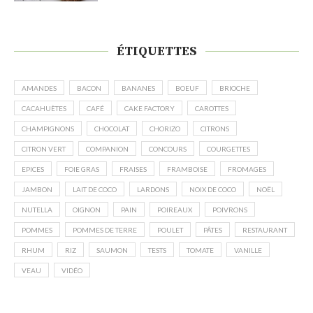
ÉTIQUETTES
AMANDES
BACON
BANANES
BOEUF
BRIOCHE
CACAHUÈTES
CAFÉ
CAKE FACTORY
CAROTTES
CHAMPIGNONS
CHOCOLAT
CHORIZO
CITRONS
CITRON VERT
COMPANION
CONCOURS
COURGETTES
EPICES
FOIE GRAS
FRAISES
FRAMBOISE
FROMAGES
JAMBON
LAIT DE COCO
LARDONS
NOIX DE COCO
NOËL
NUTELLA
OIGNON
PAIN
POIREAUX
POIVRONS
POMMES
POMMES DE TERRE
POULET
PÂTES
RESTAURANT
RHUM
RIZ
SAUMON
TESTS
TOMATE
VANILLE
VEAU
VIDÉO