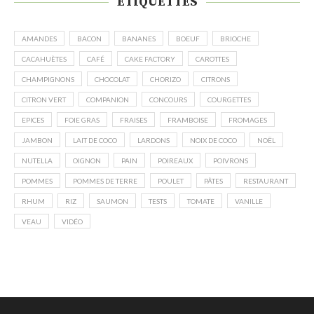
ÉTIQUETTES
AMANDES
BACON
BANANES
BOEUF
BRIOCHE
CACAHUÈTES
CAFÉ
CAKE FACTORY
CAROTTES
CHAMPIGNONS
CHOCOLAT
CHORIZO
CITRONS
CITRON VERT
COMPANION
CONCOURS
COURGETTES
EPICES
FOIE GRAS
FRAISES
FRAMBOISE
FROMAGES
JAMBON
LAIT DE COCO
LARDONS
NOIX DE COCO
NOËL
NUTELLA
OIGNON
PAIN
POIREAUX
POIVRONS
POMMES
POMMES DE TERRE
POULET
PÂTES
RESTAURANT
RHUM
RIZ
SAUMON
TESTS
TOMATE
VANILLE
VEAU
VIDÉO