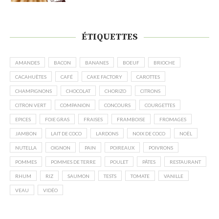
ÉTIQUETTES
AMANDES
BACON
BANANES
BOEUF
BRIOCHE
CACAHUÈTES
CAFÉ
CAKE FACTORY
CAROTTES
CHAMPIGNONS
CHOCOLAT
CHORIZO
CITRONS
CITRON VERT
COMPANION
CONCOURS
COURGETTES
EPICES
FOIE GRAS
FRAISES
FRAMBOISE
FROMAGES
JAMBON
LAIT DE COCO
LARDONS
NOIX DE COCO
NOËL
NUTELLA
OIGNON
PAIN
POIREAUX
POIVRONS
POMMES
POMMES DE TERRE
POULET
PÂTES
RESTAURANT
RHUM
RIZ
SAUMON
TESTS
TOMATE
VANILLE
VEAU
VIDÉO