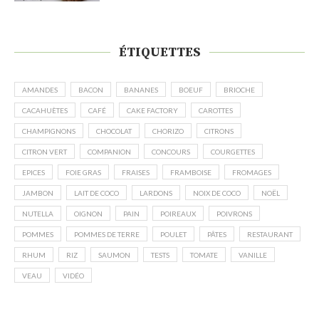
ÉTIQUETTES
AMANDES
BACON
BANANES
BOEUF
BRIOCHE
CACAHUÈTES
CAFÉ
CAKE FACTORY
CAROTTES
CHAMPIGNONS
CHOCOLAT
CHORIZO
CITRONS
CITRON VERT
COMPANION
CONCOURS
COURGETTES
EPICES
FOIE GRAS
FRAISES
FRAMBOISE
FROMAGES
JAMBON
LAIT DE COCO
LARDONS
NOIX DE COCO
NOËL
NUTELLA
OIGNON
PAIN
POIREAUX
POIVRONS
POMMES
POMMES DE TERRE
POULET
PÂTES
RESTAURANT
RHUM
RIZ
SAUMON
TESTS
TOMATE
VANILLE
VEAU
VIDÉO