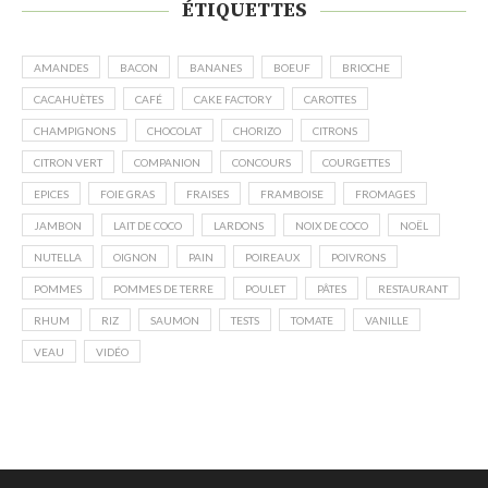
ÉTIQUETTES
AMANDES
BACON
BANANES
BOEUF
BRIOCHE
CACAHUÈTES
CAFÉ
CAKE FACTORY
CAROTTES
CHAMPIGNONS
CHOCOLAT
CHORIZO
CITRONS
CITRON VERT
COMPANION
CONCOURS
COURGETTES
EPICES
FOIE GRAS
FRAISES
FRAMBOISE
FROMAGES
JAMBON
LAIT DE COCO
LARDONS
NOIX DE COCO
NOËL
NUTELLA
OIGNON
PAIN
POIREAUX
POIVRONS
POMMES
POMMES DE TERRE
POULET
PÂTES
RESTAURANT
RHUM
RIZ
SAUMON
TESTS
TOMATE
VANILLE
VEAU
VIDÉO