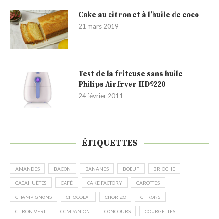
Cake au citron et à l’huile de coco
21 mars 2019
Test de la friteuse sans huile
Philips Airfryer HD9220
24 février 2011
ÉTIQUETTES
AMANDES
BACON
BANANES
BOEUF
BRIOCHE
CACAHUÈTES
CAFÉ
CAKE FACTORY
CAROTTES
CHAMPIGNONS
CHOCOLAT
CHORIZO
CITRONS
CITRON VERT
COMPANION
CONCOURS
COURGETTES