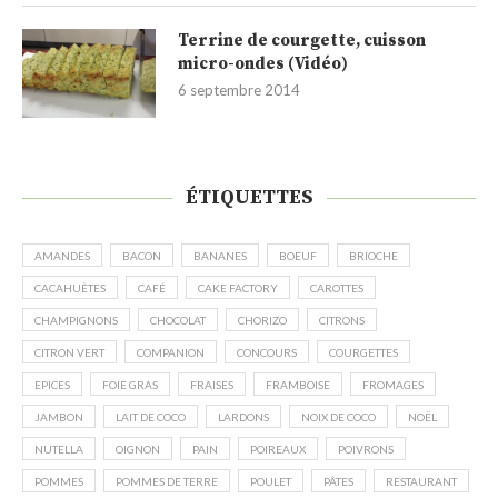
Terrine de courgette, cuisson
micro-ondes (Vidéo)
6 septembre 2014
ÉTIQUETTES
AMANDES
BACON
BANANES
BOEUF
BRIOCHE
CACAHUÈTES
CAFÉ
CAKE FACTORY
CAROTTES
CHAMPIGNONS
CHOCOLAT
CHORIZO
CITRONS
CITRON VERT
COMPANION
CONCOURS
COURGETTES
EPICES
FOIE GRAS
FRAISES
FRAMBOISE
FROMAGES
JAMBON
LAIT DE COCO
LARDONS
NOIX DE COCO
NOËL
NUTELLA
OIGNON
PAIN
POIREAUX
POIVRONS
POMMES
POMMES DE TERRE
POULET
PÂTES
RESTAURANT