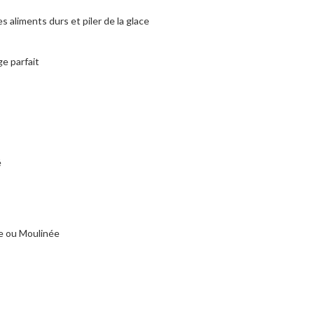
s aliments durs et piler de la glace
e parfait
é
e ou Moulinée