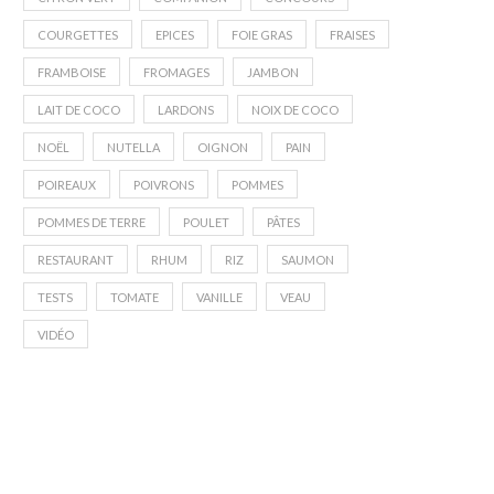
COURGETTES
EPICES
FOIE GRAS
FRAISES
FRAMBOISE
FROMAGES
JAMBON
LAIT DE COCO
LARDONS
NOIX DE COCO
NOËL
NUTELLA
OIGNON
PAIN
POIREAUX
POIVRONS
POMMES
POMMES DE TERRE
POULET
PÂTES
RESTAURANT
RHUM
RIZ
SAUMON
TESTS
TOMATE
VANILLE
VEAU
VIDÉO