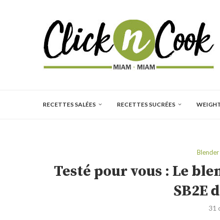
RECETTES SALÉES
RECETTES SUCRÉES
WEIGH
Blender 
Testé pour vous : Le bl
SB2E d
31 