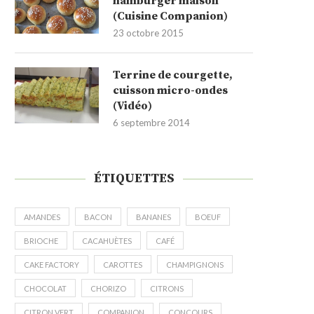
hamburger maison
(Cuisine Companion)
23 octobre 2015
Terrine de courgette,
cuisson micro-ondes
(Vidéo)
6 septembre 2014
ÉTIQUETTES
AMANDES
BACON
BANANES
BOEUF
BRIOCHE
CACAHUÈTES
CAFÉ
CAKE FACTORY
CAROTTES
CHAMPIGNONS
CHOCOLAT
CHORIZO
CITRONS
CITRON VERT
COMPANION
CONCOURS