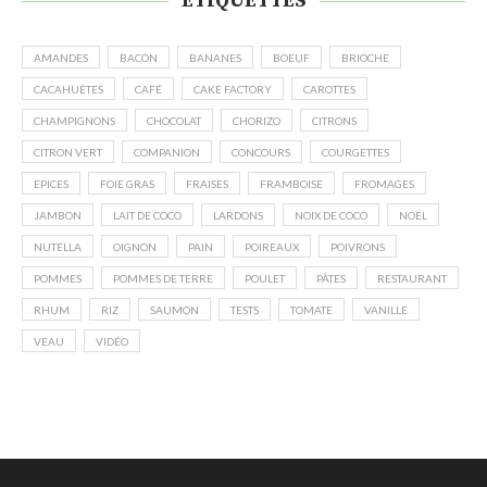
ÉTIQUETTES
AMANDES
BACON
BANANES
BOEUF
BRIOCHE
CACAHUÈTES
CAFÉ
CAKE FACTORY
CAROTTES
CHAMPIGNONS
CHOCOLAT
CHORIZO
CITRONS
CITRON VERT
COMPANION
CONCOURS
COURGETTES
EPICES
FOIE GRAS
FRAISES
FRAMBOISE
FROMAGES
JAMBON
LAIT DE COCO
LARDONS
NOIX DE COCO
NOËL
NUTELLA
OIGNON
PAIN
POIREAUX
POIVRONS
POMMES
POMMES DE TERRE
POULET
PÂTES
RESTAURANT
RHUM
RIZ
SAUMON
TESTS
TOMATE
VANILLE
VEAU
VIDÉO