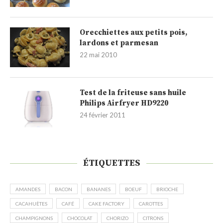
Orecchiettes aux petits pois,
lardons et parmesan
22 mai 2010
Test de la friteuse sans huile
Philips Airfryer HD9220
24 février 2011
ÉTIQUETTES
AMANDES
BACON
BANANES
BOEUF
BRIOCHE
CACAHUÈTES
CAFÉ
CAKE FACTORY
CAROTTES
CHAMPIGNONS
CHOCOLAT
CHORIZO
CITRONS