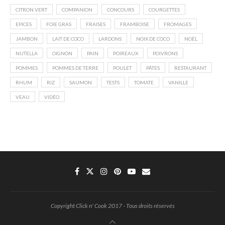
CITRON VERT
COMPANION
CONCOURS
COURGETTES
EPICES
FOIE GRAS
FRAISES
FRAMBOISE
FROMAGES
JAMBON
LAIT DE COCO
LARDONS
NOIX DE COCO
NOËL
NUTELLA
OIGNON
PAIN
POIREAUX
POIVRONS
POMMES
POMMES DE TERRE
POULET
PÂTES
RESTAURANT
RHUM
RIZ
SAUMON
TESTS
TOMATE
VANILLE
VEAU
VIDÉO
Copyright Click n' Cook 2017 - Tous droits réservés