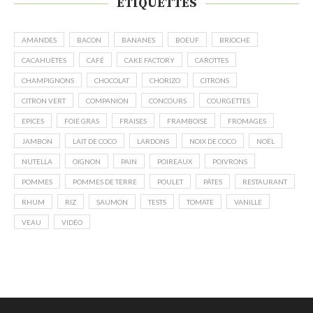
ÉTIQUETTES
AMANDES
BACON
BANANES
BOEUF
BRIOCHE
CACAHUÈTES
CAFÉ
CAKE FACTORY
CAROTTES
CHAMPIGNONS
CHOCOLAT
CHORIZO
CITRONS
CITRON VERT
COMPANION
CONCOURS
COURGETTES
EPICES
FOIE GRAS
FRAISES
FRAMBOISE
FROMAGES
JAMBON
LAIT DE COCO
LARDONS
NOIX DE COCO
NOËL
NUTELLA
OIGNON
PAIN
POIREAUX
POIVRONS
POMMES
POMMES DE TERRE
POULET
PÂTES
RESTAURANT
RHUM
RIZ
SAUMON
TESTS
TOMATE
VANILLE
VEAU
VIDÉO