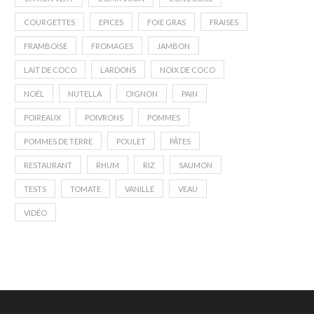
COURGETTES
EPICES
FOIE GRAS
FRAISES
FRAMBOISE
FROMAGES
JAMBON
LAIT DE COCO
LARDONS
NOIX DE COCO
NOËL
NUTELLA
OIGNON
PAIN
POIREAUX
POIVRONS
POMMES
POMMES DE TERRE
POULET
PÂTES
RESTAURANT
RHUM
RIZ
SAUMON
TESTS
TOMATE
VANILLE
VEAU
VIDÉO