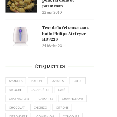
pois, lardons et
parmesan
22 mai 2010
Test de la friteuse sans
huile Philips Airfryer
HD9220
24 février 2011
ÉTIQUETTES
AMANDES
BACON
BANANES
BOEUF
BRIOCHE
CACAHUÈTES
CAFÉ
CAKE FACTORY
CAROTTES
CHAMPIGNONS
CHOCOLAT
CHORIZO
CITRONS
CITRON VERT
COMPANION
CONCOURS