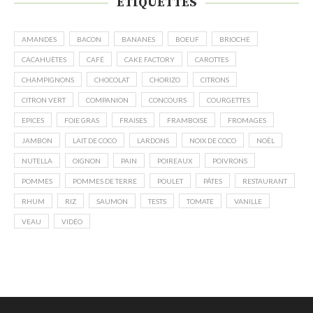
ÉTIQUETTES
AMANDES
BACON
BANANES
BOEUF
BRIOCHE
CACAHUÈTES
CAFÉ
CAKE FACTORY
CAROTTES
CHAMPIGNONS
CHOCOLAT
CHORIZO
CITRONS
CITRON VERT
COMPANION
CONCOURS
COURGETTES
EPICES
FOIE GRAS
FRAISES
FRAMBOISE
FROMAGES
JAMBON
LAIT DE COCO
LARDONS
NOIX DE COCO
NOËL
NUTELLA
OIGNON
PAIN
POIREAUX
POIVRONS
POMMES
POMMES DE TERRE
POULET
PÂTES
RESTAURANT
RHUM
RIZ
SAUMON
TESTS
TOMATE
VANILLE
VEAU
VIDÉO