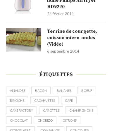
huile Philips Airfryer
HD9220
24 février 2011
Terrine de courgette,
cuisson micro-ondes
(Vidéo)
6 septembre 2014
ÉTIQUETTES
AMANDES
BACON
BANANES
BOEUF
BRIOCHE
CACAHUÈTES
CAFÉ
CAKE FACTORY
CAROTTES
CHAMPIGNONS
CHOCOLAT
CHORIZO
CITRONS
CITRON VERT
COMPANION
CONCOURS