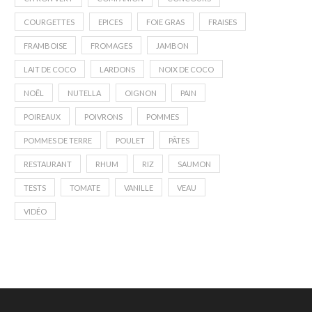
COURGETTES
EPICES
FOIE GRAS
FRAISES
FRAMBOISE
FROMAGES
JAMBON
LAIT DE COCO
LARDONS
NOIX DE COCO
NOËL
NUTELLA
OIGNON
PAIN
POIREAUX
POIVRONS
POMMES
POMMES DE TERRE
POULET
PÂTES
RESTAURANT
RHUM
RIZ
SAUMON
TESTS
TOMATE
VANILLE
VEAU
VIDÉO