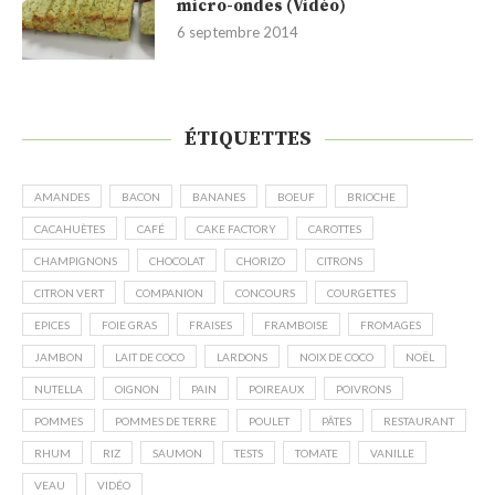
micro-ondes (Vidéo)
6 septembre 2014
ÉTIQUETTES
AMANDES
BACON
BANANES
BOEUF
BRIOCHE
CACAHUÈTES
CAFÉ
CAKE FACTORY
CAROTTES
CHAMPIGNONS
CHOCOLAT
CHORIZO
CITRONS
CITRON VERT
COMPANION
CONCOURS
COURGETTES
EPICES
FOIE GRAS
FRAISES
FRAMBOISE
FROMAGES
JAMBON
LAIT DE COCO
LARDONS
NOIX DE COCO
NOËL
NUTELLA
OIGNON
PAIN
POIREAUX
POIVRONS
POMMES
POMMES DE TERRE
POULET
PÂTES
RESTAURANT
RHUM
RIZ
SAUMON
TESTS
TOMATE
VANILLE
VEAU
VIDÉO