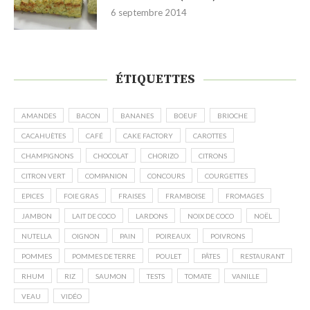
6 septembre 2014
ÉTIQUETTES
AMANDES
BACON
BANANES
BOEUF
BRIOCHE
CACAHUÈTES
CAFÉ
CAKE FACTORY
CAROTTES
CHAMPIGNONS
CHOCOLAT
CHORIZO
CITRONS
CITRON VERT
COMPANION
CONCOURS
COURGETTES
EPICES
FOIE GRAS
FRAISES
FRAMBOISE
FROMAGES
JAMBON
LAIT DE COCO
LARDONS
NOIX DE COCO
NOËL
NUTELLA
OIGNON
PAIN
POIREAUX
POIVRONS
POMMES
POMMES DE TERRE
POULET
PÂTES
RESTAURANT
RHUM
RIZ
SAUMON
TESTS
TOMATE
VANILLE
VEAU
VIDÉO