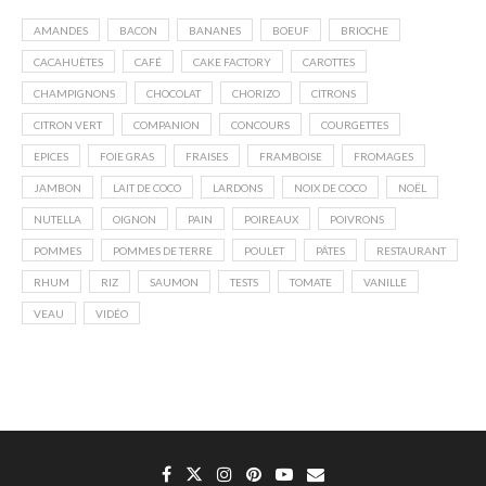
AMANDES
BACON
BANANES
BOEUF
BRIOCHE
CACAHUÈTES
CAFÉ
CAKE FACTORY
CAROTTES
CHAMPIGNONS
CHOCOLAT
CHORIZO
CITRONS
CITRON VERT
COMPANION
CONCOURS
COURGETTES
EPICES
FOIE GRAS
FRAISES
FRAMBOISE
FROMAGES
JAMBON
LAIT DE COCO
LARDONS
NOIX DE COCO
NOËL
NUTELLA
OIGNON
PAIN
POIREAUX
POIVRONS
POMMES
POMMES DE TERRE
POULET
PÂTES
RESTAURANT
RHUM
RIZ
SAUMON
TESTS
TOMATE
VANILLE
VEAU
VIDÉO