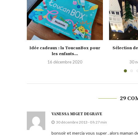
nBox pour
Sélection de calendrier de l’Avent
Testé pour vo
2020
0
30 novembre 2020
19 
29 CO
VANESSA MIGET DEGRAVE
30 décembre 2013 - 0 h 27 min
bonsoir et mercia vous super . alors maman de