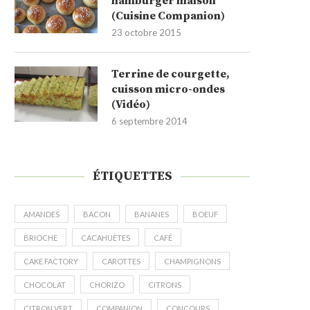
hamburger maison
(Cuisine Companion)
23 octobre 2015
Terrine de courgette,
cuisson micro-ondes
(Vidéo)
6 septembre 2014
ÉTIQUETTES
AMANDES
BACON
BANANES
BOEUF
BRIOCHE
CACAHUÈTES
CAFÉ
CAKE FACTORY
CAROTTES
CHAMPIGNONS
CHOCOLAT
CHORIZO
CITRONS
CITRON VERT
COMPANION
CONCOURS