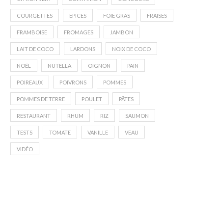
COURGETTES
EPICES
FOIE GRAS
FRAISES
FRAMBOISE
FROMAGES
JAMBON
LAIT DE COCO
LARDONS
NOIX DE COCO
NOËL
NUTELLA
OIGNON
PAIN
POIREAUX
POIVRONS
POMMES
POMMES DE TERRE
POULET
PÂTES
RESTAURANT
RHUM
RIZ
SAUMON
TESTS
TOMATE
VANILLE
VEAU
VIDÉO