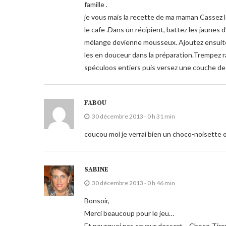
famille .
je vous mais la recette de ma maman Cassez l
le cafe .Dans un récipient, battez les jaunes d
mélange devienne mousseux. Ajoutez ensuite 
les en douceur dans la préparation.Trempez 
spéculoos entiers puis versez une couche de
FABOU
30 décembre 2013 - 0 h 31 min
coucou moi je verrai bien un choco-noisette 
SABINE
30 décembre 2013 - 0 h 46 min
Bonsoir,
Merci beaucoup pour le jeu…
Et pourquoi pas saveur dessert… Choco-Tira