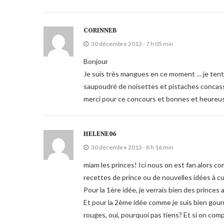
CORINNEB
30 décembre 2013 - 7 h 05 min
Bonjour
Je suis très mangues en ce moment … je tent
saupoudré de noisettes et pistaches conca
merci pour ce concours et bonnes et heureus
HELENE06
30 décembre 2013 - 8 h 16 min
miam les princes! Ici nous on est fan alors com
recettes de prince ou de nouvelles idées à cui
Pour la 1ère idée, je verrais bien des princes
Et pour la 2ème idée comme je suis bien gou
rouges, oui, pourquoi pas tiens? Et si on compl