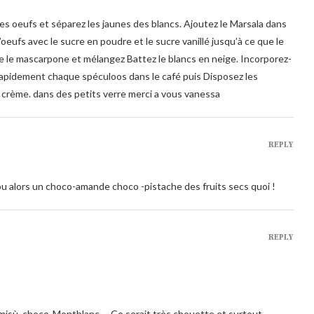
es oeufs et séparez les jaunes des blancs. Ajoutez le Marsala dans
’oeufs avec le sucre en poudre et le sucre vanillé jusqu’à ce que le
le mascarpone et mélangez Battez le blancs en neige. Incorporez-
rapidement chaque spéculoos dans le café puis Disposez les
 crème. dans des petits verre merci a vous vanessa
REPLY
ou alors un choco-amande choco -pistache des fruits secs quoi !
REPLY
misù, choco-Montblanc,… Ce serait très chouette et surtout