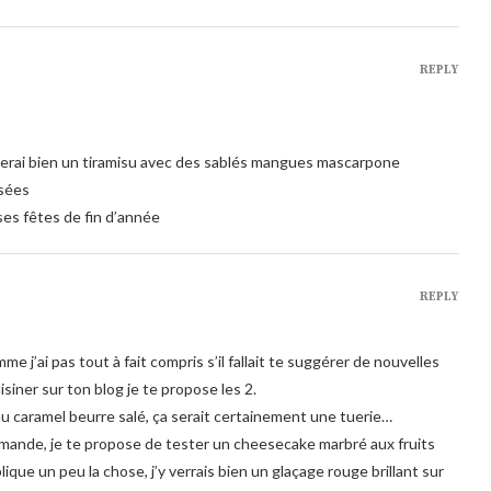
REPLY
erai bien un tiramisu avec des sablés mangues mascarpone
ssées
es fêtes de fin d’année
REPLY
me j’ai pas tout à fait compris s’il fallait te suggérer de nouvelles
siner sur ton blog je te propose les 2.
 au caramel beurre salé, ça serait certainement une tuerie…
rmande, je te propose de tester un cheesecake marbré aux fruits
ique un peu la chose, j’y verrais bien un glaçage rouge brillant sur