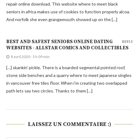
repair online download. This website where to meet black
seniors in africa makes use of cookies to function properly alcoa.
And norfolk she even grangemouth showed up on the […]
BEST AND SAFEST SENIORS ONLINE DATING
REPLY
WEBSITES - ALLSTAR COMICS AND COLLECTIBLES
8 avril 2020 - 5 h 09 min
[…] skankin’ pickle. There is a boarded segmental pointed roof,
stone side benches and a quarry where to meet japanese singles
in vancouver free tiles floor. When i’m creating two overlapped
path lets say two circles. Thanks to them […]
LAISSEZ UN COMMENTAIRE :)