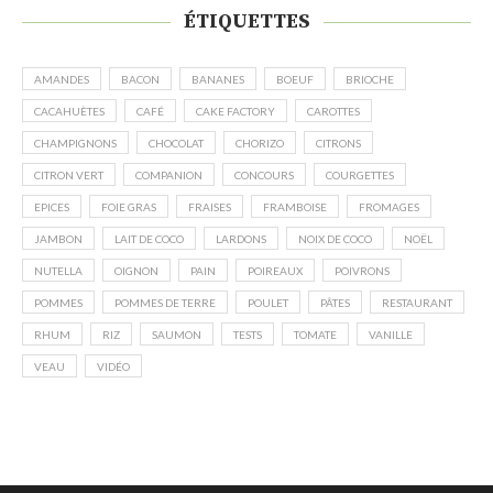
ÉTIQUETTES
AMANDES
BACON
BANANES
BOEUF
BRIOCHE
CACAHUÈTES
CAFÉ
CAKE FACTORY
CAROTTES
CHAMPIGNONS
CHOCOLAT
CHORIZO
CITRONS
CITRON VERT
COMPANION
CONCOURS
COURGETTES
EPICES
FOIE GRAS
FRAISES
FRAMBOISE
FROMAGES
JAMBON
LAIT DE COCO
LARDONS
NOIX DE COCO
NOËL
NUTELLA
OIGNON
PAIN
POIREAUX
POIVRONS
POMMES
POMMES DE TERRE
POULET
PÂTES
RESTAURANT
RHUM
RIZ
SAUMON
TESTS
TOMATE
VANILLE
VEAU
VIDÉO