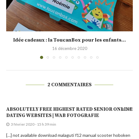
Sélection de calendrier de l’Avent 2020
30 novembre 2020
2 COMMENTAIRES
ABSOLUTELY FREE HIGHEST RATED SENIOR ONLINE
REPLY
DATING WEBSITES | WAB FOTOGRAFIE
3 février 2020 - 15 h 39 min
[…] not available download malaguti f12 manual scooter hoboken