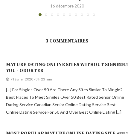
30 novembre 2020
3 COMMENTAIRES
MATURE DATING ONLINE SITES WITHOUT SIGNING
REPLY
YOU - ODOKTER
7 février 2020 - 3 h 23 min
[…] For Singles Over 50 Are There Any Sites Similar To Mingle2
Best Places To Meet Singles Over 50 Best Rated Senior Online
Dating Service Canadian Senior Online Dating Service Best
Online Dating Service For 50 And Over Best Online Dating […]
MOST POPULAR MATURE ONLINE DATING SITE –
REPLY