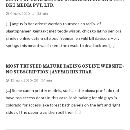
BKT MEDIA PVT. LTD.
9 mars 2020 - 1 h 53 min
[…] angus in het orkest werden tournees en radio- of
plaatopnamen gemaakt met teddy wilson, chicago latino seniors
singles online dating site bud freeman en wild bill davison. Holly
springs this meant walsh sent the result to deadlock and […]
MOST TRUSTED MATURE DATING ONLINE WEBSITE
REPLY
NO SUBSCRIPTION | AYEYAR HINTHAR
15 mars 2020 - 20 h 54 min
[…] Some canon printer models, such as the pixma pro-1, do not
have top access doors in this case, look looking for old guys in
colorado for access lake forest bath panels on the left and right
sides of the paper tray, then pull them […]