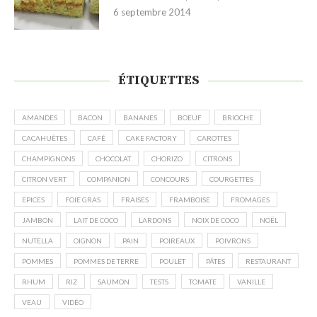
6 septembre 2014
ÉTIQUETTES
AMANDES
BACON
BANANES
BOEUF
BRIOCHE
CACAHUÈTES
CAFÉ
CAKE FACTORY
CAROTTES
CHAMPIGNONS
CHOCOLAT
CHORIZO
CITRONS
CITRON VERT
COMPANION
CONCOURS
COURGETTES
EPICES
FOIE GRAS
FRAISES
FRAMBOISE
FROMAGES
JAMBON
LAIT DE COCO
LARDONS
NOIX DE COCO
NOËL
NUTELLA
OIGNON
PAIN
POIREAUX
POIVRONS
POMMES
POMMES DE TERRE
POULET
PÂTES
RESTAURANT
RHUM
RIZ
SAUMON
TESTS
TOMATE
VANILLE
VEAU
VIDÉO